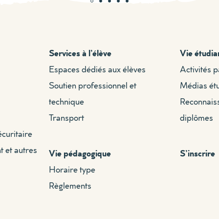
Services à l’élève
Vie étudia
Espaces dédiés aux élèves
Activités 
Soutien professionnel et
Médias ét
technique
Reconnais
Transport
diplômes
écuritaire
t et autres
Vie pédagogique
S’inscrire
Horaire type
Règlements