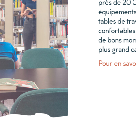
près de 20 0
équipements 
tables de tra
confortables.
de bons momen
plus grand c
Pour en savo