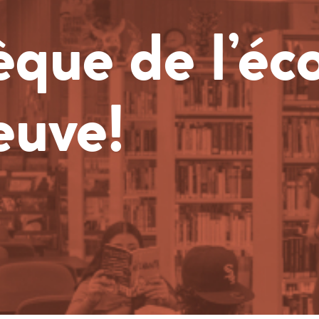
èque de l’éc
euve!